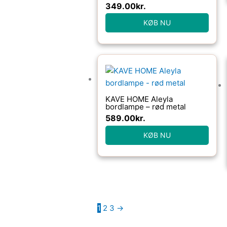
i hvidt bomuldsstof &
349.00
kr.
massivt bøgetræ, H26ÃØ13
cm
KØB NU
KAVE HOME Aleyla
bordlampe – rød metal
589.00
kr.
KØB NU
1
2
3
→