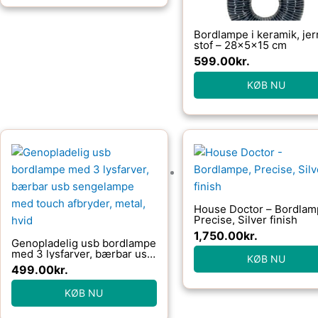
Bordlampe i keramik, jer
stof – 28x5x15 cm
599.00
kr.
KØB NU
House Doctor – Bordlam
Precise, Silver finish
1,750.00
kr.
Genopladelig usb bordlampe
med 3 lysfarver, bærbar usb
KØB NU
sengelampe med touch
499.00
kr.
afbryder, metal, hvid
KØB NU