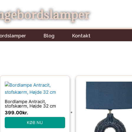
ngebordslamper
ordslamper
Blog
Kontakt
Bordlampe Antracit,
stofskærm, Højde 32 cm
399.00
kr.
KØB NU