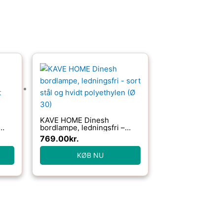
KAVE HOME Dinesh
bordlampe, ledningsfri –
t
sort stål og hvidt
769.00
kr.
polyethylen (Ø 30)
KØB NU