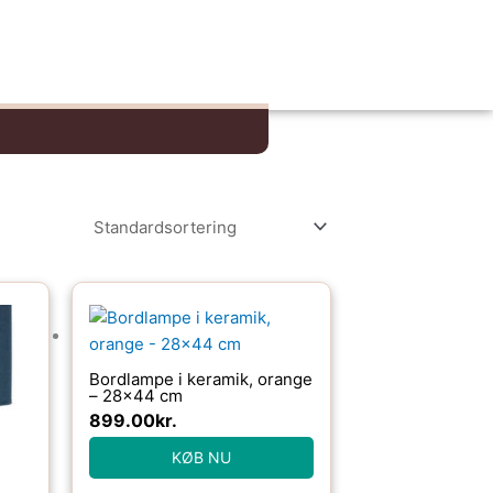
Bordlampe i keramik, orange
– 28×44 cm
899.00
kr.
KØB NU