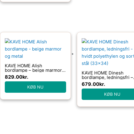
KAVE HOME Alish
bordlampe – beige marmor
KAVE HOME Dinesh
og metal
829.00
kr.
bordlampe, ledningsfri –
hvidt polyethylen og sor
679.00
kr.
stål (33×34)
KØB NU
KØB NU