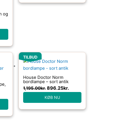
n og
Den
Den
TILBUD
oprindelige
aktuelle
pris
pris
var:
er:
House Doctor Norm
1,195.00kr..
896.25kr..
bordlampe – sort antik
pe,
896.25
kr.
1,195.00
kr.
KØB NU