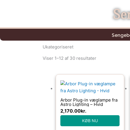
Gå
Se
til
indholdet
Sengeb
Ukategoriseret
Viser 1–12 af 30 resultater
Arbor Plug-in væglampe fra
Astro Lighting – Hvid
2,170.00
kr.
KØB NU