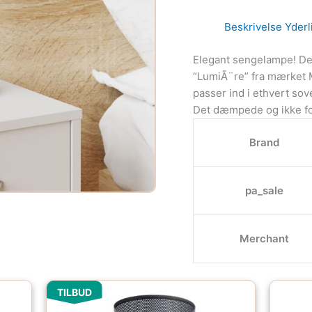
Beskrivelse
Yderl
Elegant sengelampe! De
“LumiÃ¨re” fra mærket M
passer ind i ethvert so
Det dæmpede og ikke for
Brand
pa_sale
Merchant
Den
Den
TILBUD
oprindelige
aktuelle