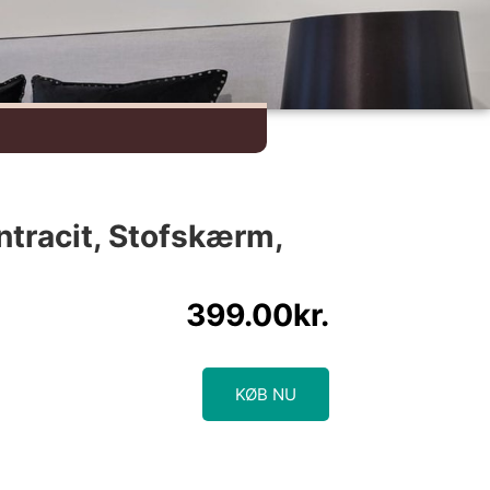
tracit, Stofskærm,
399.00
kr.
KØB NU