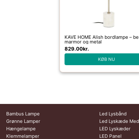
KAVE HOME Alish bordlampe – be
marmor og metal
829.00
kr.
KØB NU
Bambus Lampe
Led Lysbånd
Grønne Lamper
Led Lyskæde Med 
Hængelampe
LED Lyskæder
Klemmelamper
LED Panel