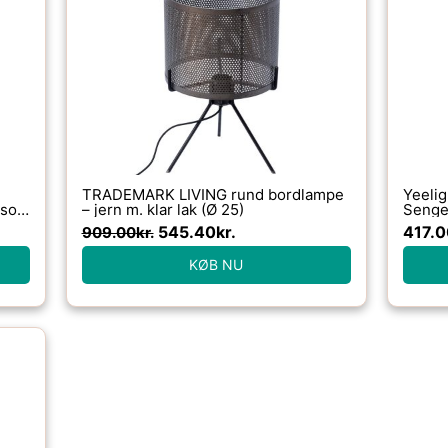
pris
pris
var:
er:
909.00kr..
545.40kr..
TRADEMARK LIVING rund bordlampe
Yeelig
 sort
– jern m. klar lak (Ø 25)
Senge
Oplad
545.40
kr.
417.0
909.00
kr.
KØB NU