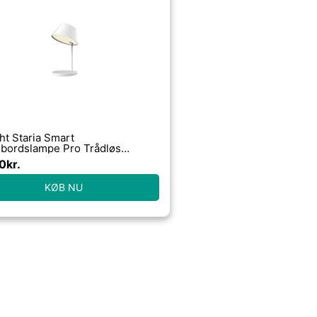
ht Staria Smart
bordslampe Pro Trådløs
er Hvid
0
kr.
KØB NU