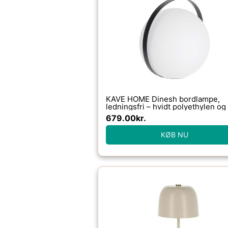
KAVE HOME Dinesh bordlampe,
ledningsfri – hvidt polyethylen og
stål (33×34)
679.00
kr.
KØB NU